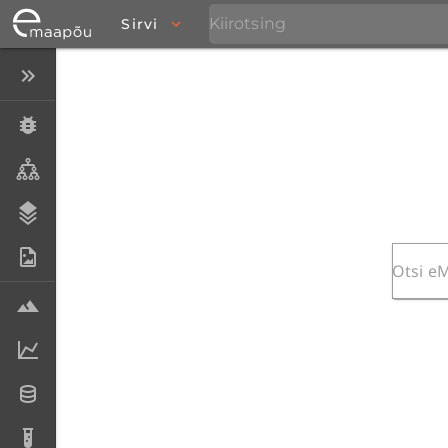
Sirvi
Peida menüü
Eksemplarid
Taksonid
Stratigraafia
Fotoarhiiv
Proovid
Laboriandmed
Andmesetid
Analüüsid