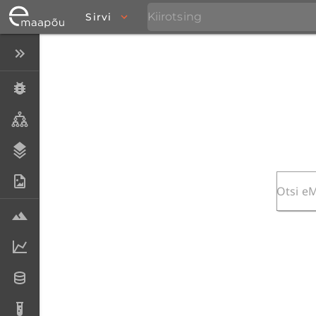
Sirvi
Peida menüü
Eksemplarid
Taksonid
Stratigraafia
Fotoarhiiv
Proovid
Laboriandmed
Andmesetid
Analüüsid