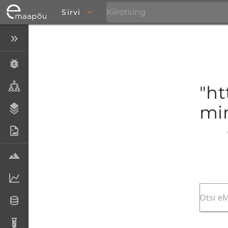
Sirvi
Peida menüü
Eksemplarid
Taksonid
"ht
mim
Stratigraafia
Fotoarhiiv
Proovid
Laboriandmed
Andmesetid
Analüüsid