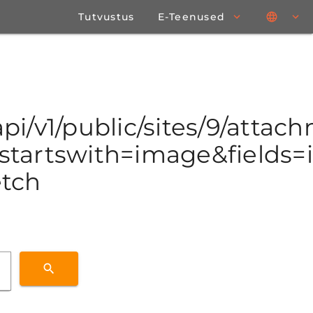
Tutvustus
E-Teenused
api/v1/public/sites/9/attac
tartswith=image&fields=id
etch