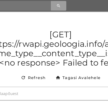
[GET]
tps://rwapi.geoloogia.info/
e_type__content_type__is
<no response> Failed to f
Refresh
Tagasi Avalehele