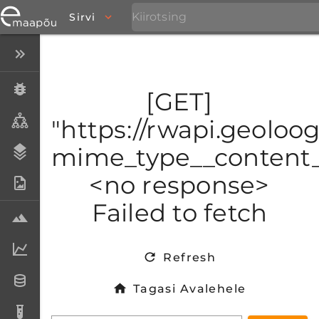
Sirvi
Peida menüü
Eksemplarid
[GET]
Taksonid
"https://rwapi.geoloog
mime_type__content_t
Stratigraafia
<no response>
Fotoarhiiv
Failed to fetch
Proovid
Laboriandmed
Refresh
Andmesetid
Tagasi Avalehele
Analüüsid