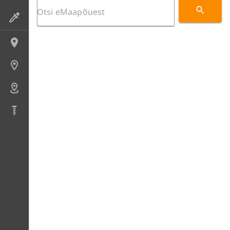
Preparaadid
Lokaliteedid
Uuringupunktid
Alad
Puursüdamikud