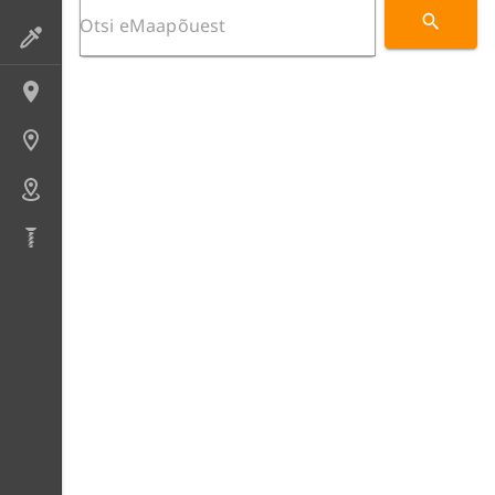
Preparaadid
Lokaliteedid
Uuringupunktid
Alad
Puursüdamikud