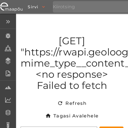
Sirvi
Peida menüü
Eksemplarid
[GET]
Taksonid
"https://rwapi.geoloog
mime_type__content_t
Stratigraafia
<no response>
Fotoarhiiv
Failed to fetch
Proovid
Laboriandmed
Refresh
Andmesetid
Tagasi Avalehele
Analüüsid