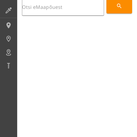
Preparaadid
Lokaliteedid
Uuringupunktid
Alad
Puursüdamikud