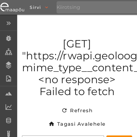
Sirvi
Peida menüü
Eksemplarid
[GET]
Taksonid
"https://rwapi.geoloog
mime_type__content_t
Stratigraafia
<no response>
Fotoarhiiv
Failed to fetch
Proovid
Laboriandmed
Refresh
Andmesetid
Tagasi Avalehele
Analüüsid