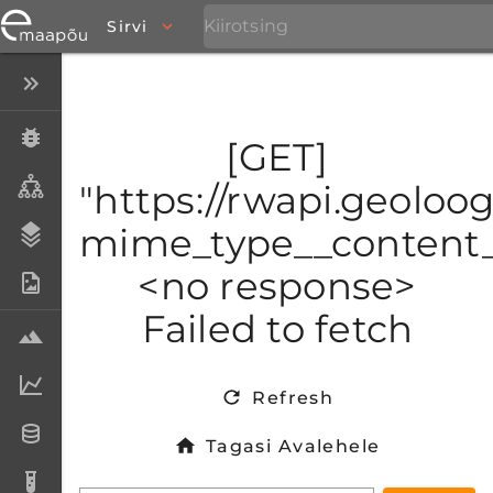
Sirvi
Peida menüü
Eksemplarid
[GET]
Taksonid
"https://rwapi.geoloog
mime_type__content_t
Stratigraafia
<no response>
Fotoarhiiv
Failed to fetch
Proovid
Laboriandmed
Refresh
Andmesetid
Tagasi Avalehele
Analüüsid