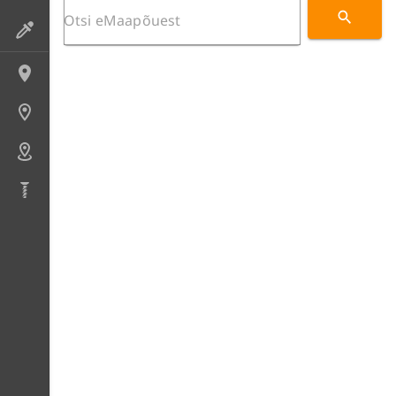
Preparaadid
Lokaliteedid
Uuringupunktid
Alad
Puursüdamikud