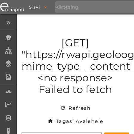
Sirvi
Peida menüü
Eksemplarid
[GET]
Taksonid
"https://rwapi.geoloog
mime_type__content_t
Stratigraafia
<no response>
Fotoarhiiv
Failed to fetch
Proovid
Laboriandmed
Refresh
Andmesetid
Tagasi Avalehele
Analüüsid