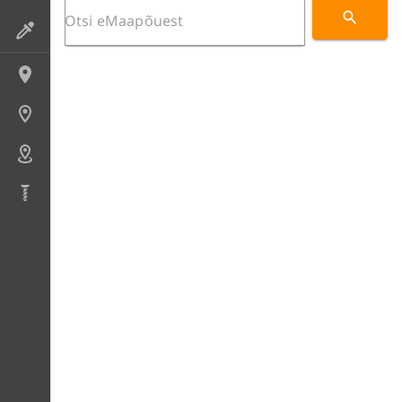
Preparaadid
Lokaliteedid
Uuringupunktid
Alad
Puursüdamikud