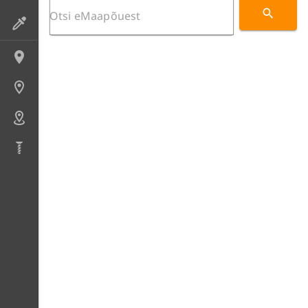
Preparaadid
Lokaliteedid
Uuringupunktid
Alad
Puursüdamikud