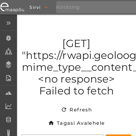
Sirvi
Peida menüü
Eksemplarid
[GET]
Taksonid
"https://rwapi.geoloog
mime_type__content_t
Stratigraafia
<no response>
Fotoarhiiv
Failed to fetch
Proovid
Laboriandmed
Refresh
Andmesetid
Tagasi Avalehele
Analüüsid