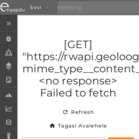
Sirvi
Peida menüü
Eksemplarid
[GET]
Taksonid
"https://rwapi.geoloog
mime_type__content_t
Stratigraafia
<no response>
Fotoarhiiv
Failed to fetch
Proovid
Laboriandmed
Refresh
Andmesetid
Tagasi Avalehele
Analüüsid