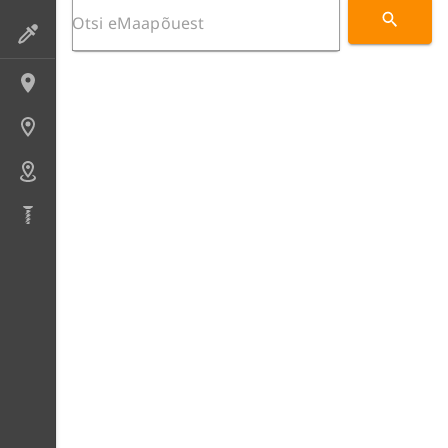
Preparaadid
Lokaliteedid
Uuringupunktid
Alad
Puursüdamikud