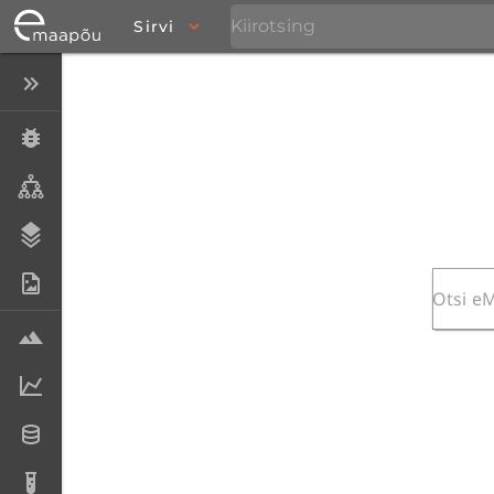
Sirvi
Peida menüü
Eksemplarid
Taksonid
Stratigraafia
Fotoarhiiv
Proovid
Laboriandmed
Andmesetid
Analüüsid