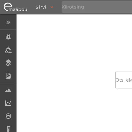
Sirvi
Peida menüü
Eksemplarid
Taksonid
Stratigraafia
Fotoarhiiv
Proovid
Laboriandmed
Andmesetid
Analüüsid