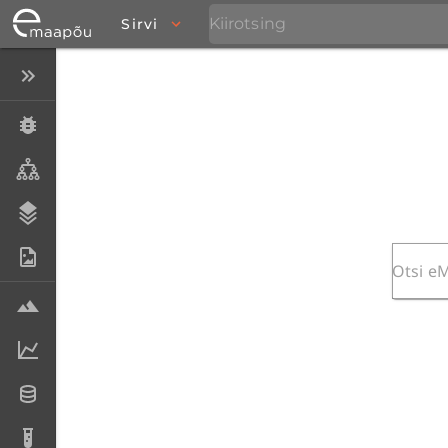
Sirvi
Peida menüü
Eksemplarid
Taksonid
Stratigraafia
Fotoarhiiv
Proovid
Laboriandmed
Andmesetid
Analüüsid